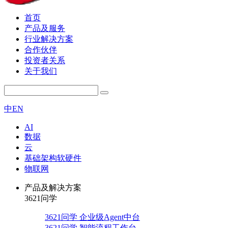
首页
产品及服务
行业解决方案
合作伙伴
投资者关系
关于我们
中
EN
AI
数据
云
基础架构软硬件
物联网
产品及解决方案
3621问学
3621问学 企业级Agent中台
3621问学 智能流程工作台