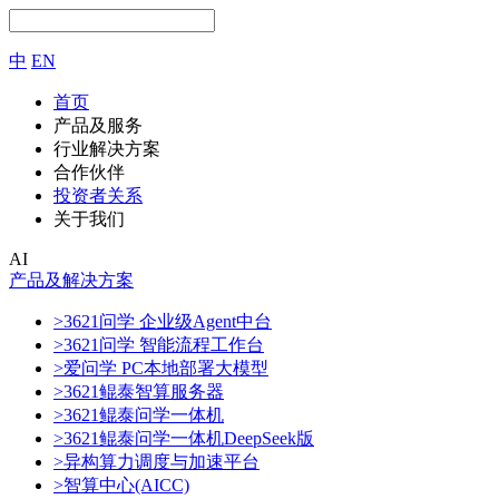
中
EN
首页
产品及服务
行业解决方案
合作伙伴
投资者关系
关于我们
AI
产品及解决方案
>3621问学 企业级Agent中台
>3621问学 智能流程工作台
>爱问学 PC本地部署大模型
>3621鲲泰智算服务器
>3621鲲泰问学一体机
>3621鲲泰问学一体机DeepSeek版
>异构算力调度与加速平台
>智算中心(AICC)