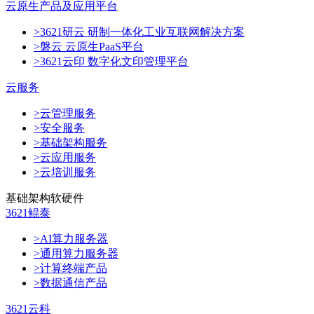
云原生产品及应用平台
>3621研云 研制一体化工业互联网解决方案
>磐云 云原生PaaS平台
>3621云印 数字化文印管理平台
云服务
>云管理服务
>安全服务
>基础架构服务
>云应用服务
>云培训服务
基础架构软硬件
3621鲲泰
>AI算力服务器
>通用算力服务器
>计算终端产品
>数据通信产品
3621云科