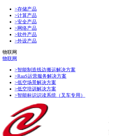
>存储产品
>计算产品
>安全产品
>网络产品
>软件产品
>外设产品
物联网
物联网
>智能制造线边搬运解决方案
>RaaS运营服务解决方案
>低空场景解决方案
>低空培训解决方案
>智能标识识读系统（叉车专用）