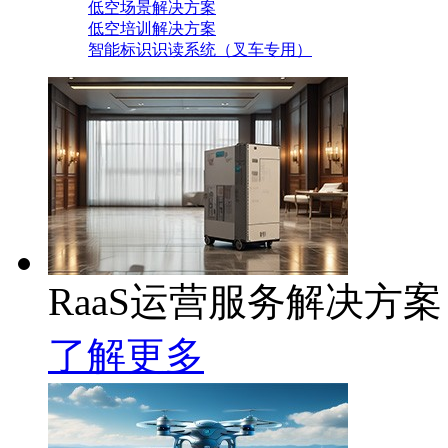
低空场景解决方案
低空培训解决方案
智能标识识读系统（叉车专用）
RaaS运营服务解决方案
了解更多