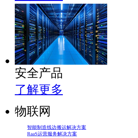
安全产品
了解更多
物联网
智能制造线边搬运解决方案
RaaS运营服务解决方案