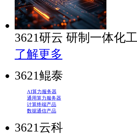
3621研云 研制一体
了解更多
3621鲲泰
AI算力服务器
通用算力服务器
计算终端产品
数据通信产品
3621云科