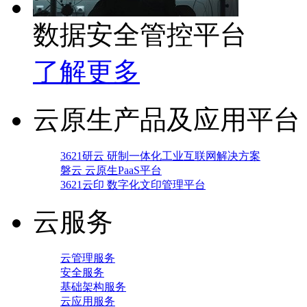
数据安全管控平台
了解更多
云原生产品及应用平台
3621研云 研制一体化工业互联网解决方案
磐云 云原生PaaS平台
3621云印 数字化文印管理平台
云服务
云管理服务
安全服务
基础架构服务
云应用服务