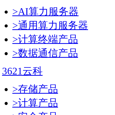
>AI算力服务器
>通用算力服务器
>计算终端产品
>数据通信产品
3621云科
>存储产品
>计算产品