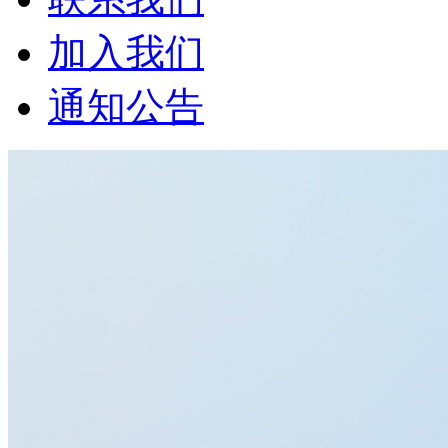
加入我们
通知公告