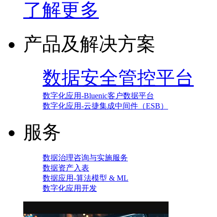
了解更多
产品及解决方案
数据安全管控平台
数字化应用-Bluenic客户数据平台
数字化应用-云捷集成中间件（ESB）
服务
数据治理咨询与实施服务
数据资产入表
数据应用-算法模型 & ML
数字化应用开发