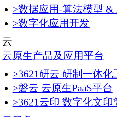
>数据应用-算法模型 & 
>数字化应用开发
云
云原生产品及应用平台
>3621研云 研制一
>磐云 云原生PaaS平台
>3621云印 数字化文