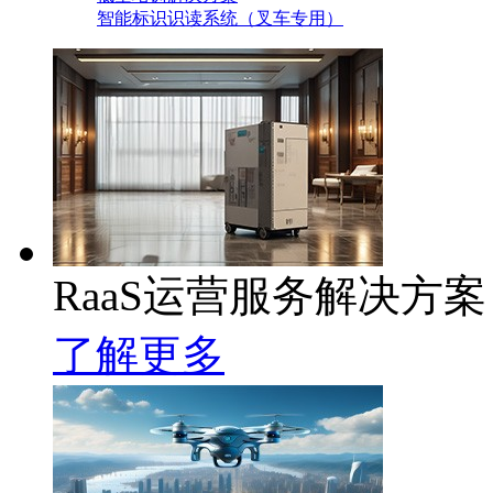
智能标识识读系统（叉车专用）
RaaS运营服务解决方案
了解更多