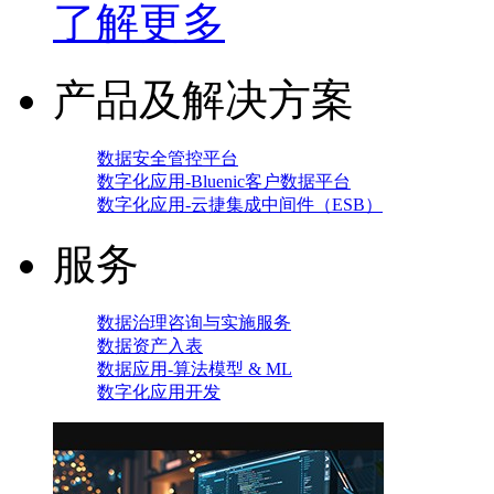
了解更多
产品及解决方案
数据安全管控平台
数字化应用-Bluenic客户数据平台
数字化应用-云捷集成中间件（ESB）
服务
数据治理咨询与实施服务
数据资产入表
数据应用-算法模型 & ML
数字化应用开发