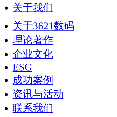
关于我们
关于3621数码
理论著作
企业文化
ESG
成功案例
资讯与活动
联系我们