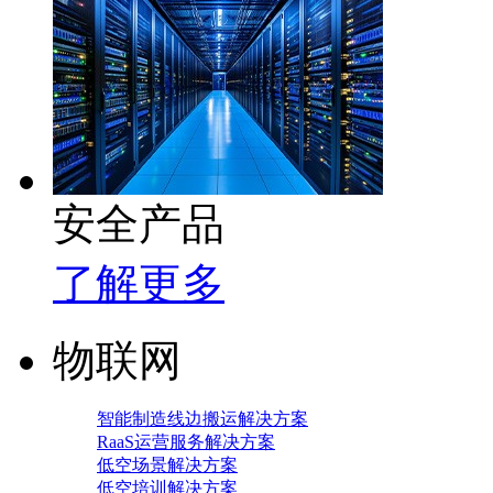
安全产品
了解更多
物联网
智能制造线边搬运解决方案
RaaS运营服务解决方案
低空场景解决方案
低空培训解决方案