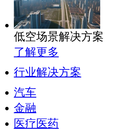
低空场景解决方案
了解更多
行业解决方案
汽车
金融
医疗医药