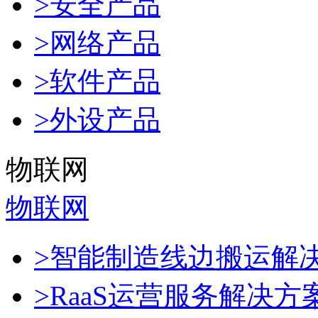
>安全产品
>网络产品
>软件产品
>外设产品
物联网
物联网
>智能制造线边搬运解
>RaaS运营服务解决方