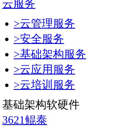
云服务
>云管理服务
>安全服务
>基础架构服务
>云应用服务
>云培训服务
基础架构软硬件
3621鲲泰